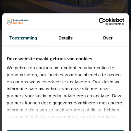
Toestemming
Details
Over
Contactgegevens
Deze website maakt gebruik van cookies
0297-224549
We gebruiken cookies om content en advertenties te
personaliseren, om functies voor social media te bieden
verkoop@automakelaaraanhuis.nl
en om ons websiteverkeer te analyseren. Ook delen we
informatie over uw gebruik van onze site met onze
+31297224549
partners voor social media, adverteren en analyse. Deze
partners kunnen deze gegevens combineren met andere
Nijverheidsweg 17-O,
informatie die u aan ze heeft verstrekt of die ze hebben
3641 RP Mijdrecht
verzameld op basis van uw gebruik van hun services.