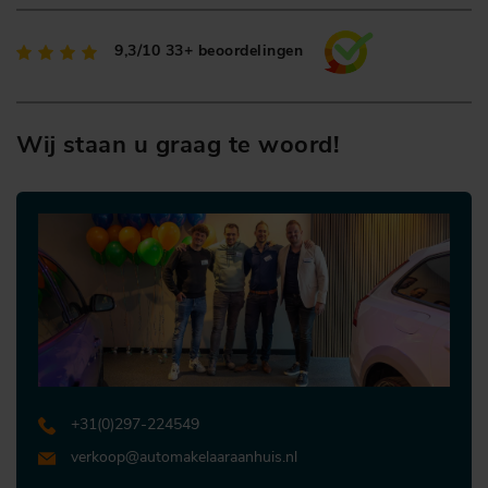
9,3/10
33+ beoordelingen
Wij staan u graag te woord!
+31 (0)297-224549
verkoop@automakelaaraanhuis.nl