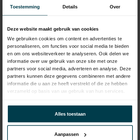
APK
tot 16-10-2027
Toestemming
Details
Over
Onderhoudsboekje
ja
aanwezig?
Deze website maakt gebruik van cookies
Bijtelling
22 %
We gebruiken cookies om content en advertenties te
Energielabel
personaliseren, om functies voor social media te bieden
en om ons websiteverkeer te analyseren. Ook delen we
Wegenbelasting min
€ 387 /kwartaal
informatie over uw gebruik van onze site met onze
partners voor social media, adverteren en analyse. Deze
partners kunnen deze gegevens combineren met andere
informatie die u aan ze heeft verstrekt of die ze hebben
verzameld op basis van uw gebruik van hun services.
Contact informatie
Alles toestaan
verkoop@automakelaaraanhuis.nl
0297-224549
Aanpassen