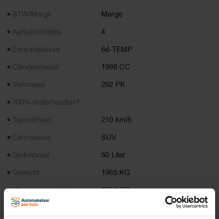
BTW/Marge
Marge
Aantal cilinders
4
Emissieklasse
6d-TEMP
Cilinderinhoud
1998 CC
Vermogen
292 PK
100% onderhouden?
Topsnelheid
210 km/h
Carrosserie
SUV
Tankinhoud
50 Liter
Gewicht
1965 KG
Max. trekgewicht
2000 KG
Laadvermogen
655 KG