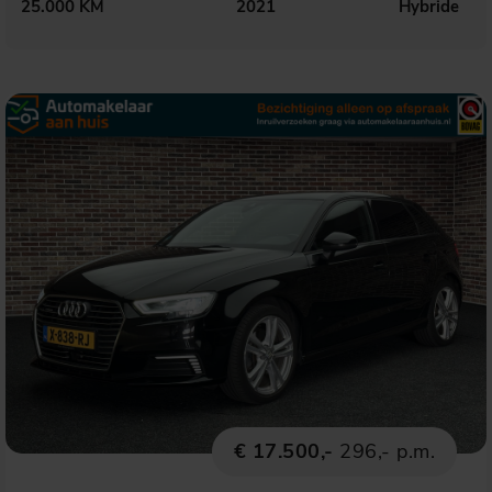
25.000 KM
2021
Hybride
€ 17.500,-
296,- p.m.