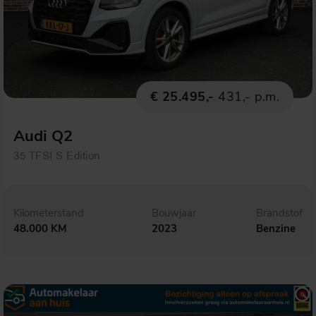
€ 25.495,-
431,- p.m.
Audi Q2
35 TFSI S Edition
Kilometerstand
Bouwjaar
Brandstof
48.000 KM
2023
Benzine