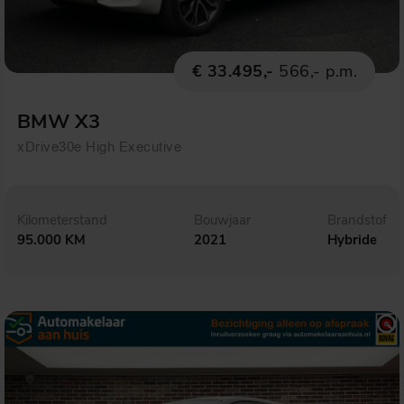
€ 33.495,-
566,- p.m.
BMW X3
xDrive30e High Executive
Kilometerstand
Bouwjaar
Brandstof
95.000 KM
2021
Hybride