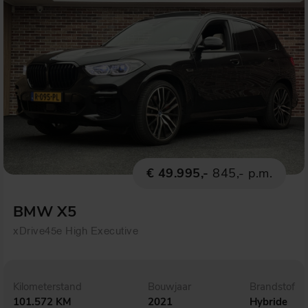
€ 49.995,-
845,- p.m.
BMW X5
xDrive45e High Executive
Kilometerstand
Bouwjaar
Brandstof
101.572 KM
2021
Hybride