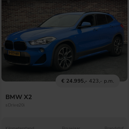
€ 24.995,-
423,- p.m.
BMW X2
sDrive20i
Kilometerstand
Bouwjaar
Brandstof