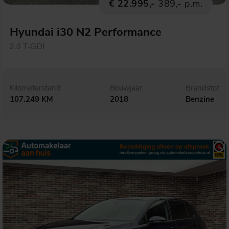
€ 22.995,-
389,- p.m.
Hyundai i30 N2 Performance
2.0 T-GDI
Kilometerstand
Bouwjaar
Brandstof
107.249 KM
2018
Benzine