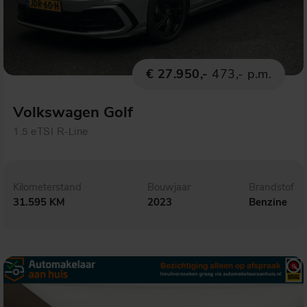
€ 27.950,-
473,- p.m.
Volkswagen Golf
1.5 eTSI R-Line
Kilometerstand
Bouwjaar
Brandstof
31.595 KM
2023
Benzine