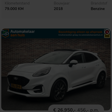
Kilometerstand
Bouwjaar
Brandstof
79.000 KM
2018
Benzine
€ 26.950,-
456,- p.m.