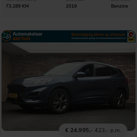
73.289 KM
2019
Benzine
€ 24.995,-
423,- p.m.