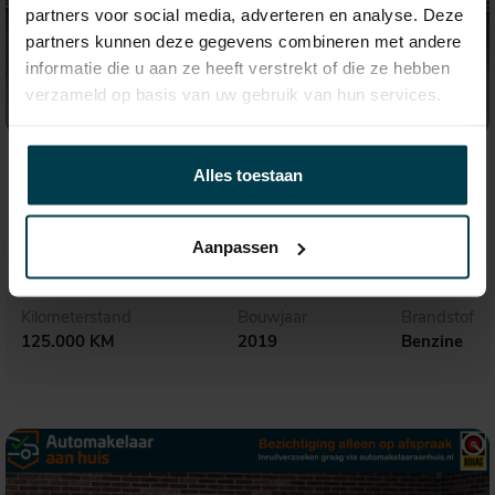
partners voor social media, adverteren en analyse. Deze
partners kunnen deze gegevens combineren met andere
informatie die u aan ze heeft verstrekt of die ze hebben
verzameld op basis van uw gebruik van hun services.
€ 31.650,-
535,- p.m.
Alles toestaan
Audi Q3
45 TFSI quattro S Line
Aanpassen
Kilometerstand
Bouwjaar
Brandstof
125.000 KM
2019
Benzine