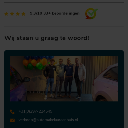
9,3/10
33+ beoordelingen
Wij staan u graag te woord!
+31 (0)297-224549
verkoop@automakelaaraanhuis.nl