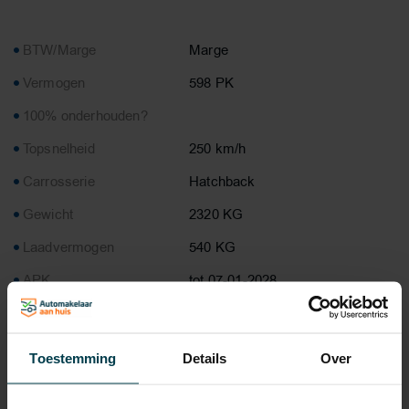
BTW/Marge
Marge
Vermogen
598 PK
100% onderhouden?
Topsnelheid
250 km/h
Carrosserie
Hatchback
Gewicht
2320 KG
Laadvermogen
540 KG
APK
tot 07-01-2028
Onderhoudsboekje
Ja, dealeronderhouden
aanwezig?
Toestemming
Details
Over
Bijtelling
16 %
Energielabel