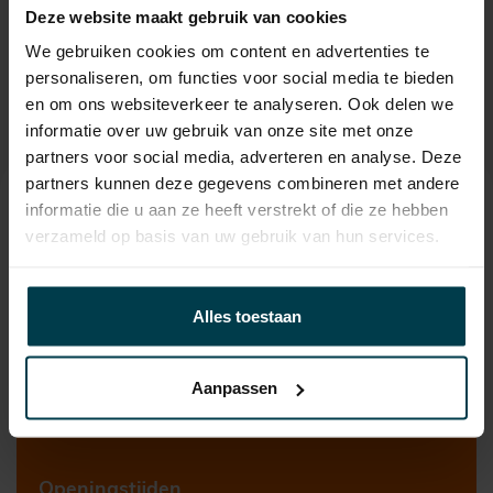
Deze website maakt gebruik van cookies
Wegenbelasting min
€ 327 /kwartaal
We gebruiken cookies om content en advertenties te
personaliseren, om functies voor social media te bieden
en om ons websiteverkeer te analyseren. Ook delen we
informatie over uw gebruik van onze site met onze
partners voor social media, adverteren en analyse. Deze
partners kunnen deze gegevens combineren met andere
Contact informatie
informatie die u aan ze heeft verstrekt of die ze hebben
verzameld op basis van uw gebruik van hun services.
verkoop@automakelaaraanhuis.nl
0297-224549
Alles toestaan
Automakelaar aan Huis
Aanpassen
Nijverheidsweg 17-O
3641 RP Mijdrecht
Openingstijden