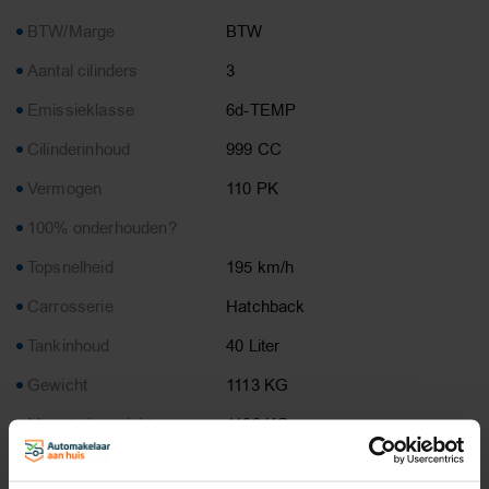
BTW/Marge
BTW
Aantal cilinders
3
Emissieklasse
6d-TEMP
Cilinderinhoud
999 CC
Vermogen
110 PK
100% onderhouden?
Topsnelheid
195 km/h
Carrosserie
Hatchback
Tankinhoud
40 Liter
Gewicht
1113 KG
Max. trekgewicht
1100 KG
Laadvermogen
557 KG