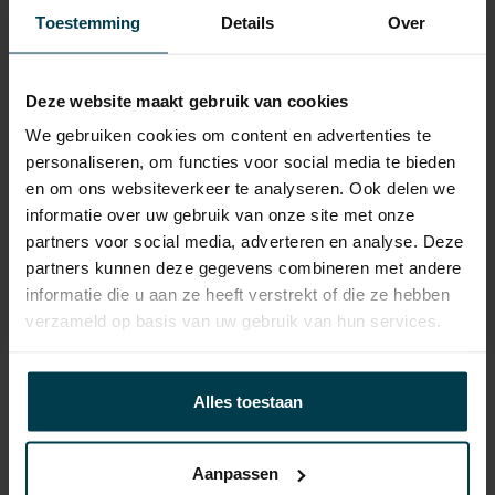
APK
tot 04-07-2029
Toestemming
Details
Over
Onderhoudsboekje
Ja, dealeronderhouden
aanwezig?
Deze website maakt gebruik van cookies
Bijtelling
22 %
We gebruiken cookies om content en advertenties te
Gemiddeld verbruik
5.6 L/100KM
personaliseren, om functies voor social media te bieden
en om ons websiteverkeer te analyseren. Ook delen we
Wegenbelasting min
€ 145 /kwartaal
informatie over uw gebruik van onze site met onze
partners voor social media, adverteren en analyse. Deze
partners kunnen deze gegevens combineren met andere
informatie die u aan ze heeft verstrekt of die ze hebben
verzameld op basis van uw gebruik van hun services.
Contact informatie
Alles toestaan
verkoop@automakelaaraanhuis.nl
0297-224549
Aanpassen