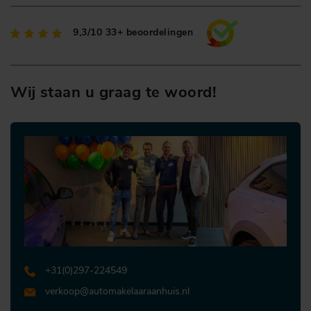
9,3/10
33+ beoordelingen
Wij staan u graag te woord!
+31 (0)297-224549
verkoop@automakelaaraanhuis.nl