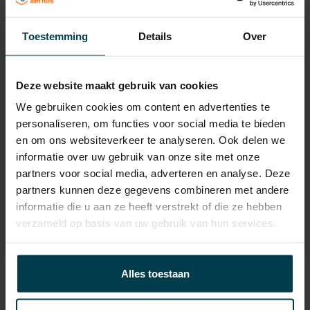
Laadvermogen
634 KG
APK
tot 27-03-2027
Toestemming
Details
Over
Onderhoudsboekje
Ja, dealeronderhouden
aanwezig?
Deze website maakt gebruik van cookies
Bijtelling
22 %
We gebruiken cookies om content en advertenties te
Energielabel
personaliseren, om functies voor social media te bieden
en om ons websiteverkeer te analyseren. Ook delen we
Gemiddeld verbruik
8.1 L/100KM
informatie over uw gebruik van onze site met onze
Wegenbelasting min
€ 280 /kwartaal
partners voor social media, adverteren en analyse. Deze
partners kunnen deze gegevens combineren met andere
informatie die u aan ze heeft verstrekt of die ze hebben
verzameld op basis van uw gebruik van hun services.
Alles toestaan
Contact informatie