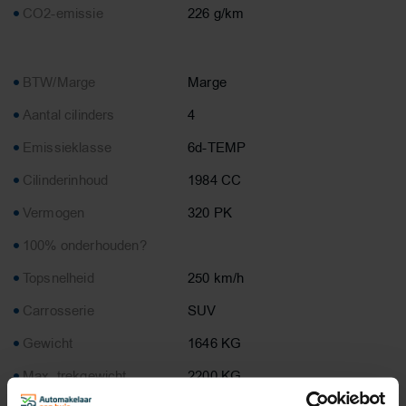
CO2-emissie
226 g/km
BTW/Marge
Marge
Aantal cilinders
4
Emissieklasse
6d-TEMP
Cilinderinhoud
1984 CC
Vermogen
320 PK
100% onderhouden?
Topsnelheid
250 km/h
Carrosserie
SUV
Gewicht
1646 KG
Max. trekgewicht
2200 KG