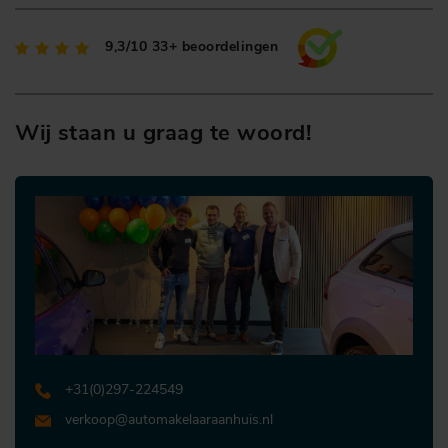
9,3/10
33+ beoordelingen
Wij staan u graag te woord!
+31 (0)297-224549
verkoop@automakelaaraanhuis.nl