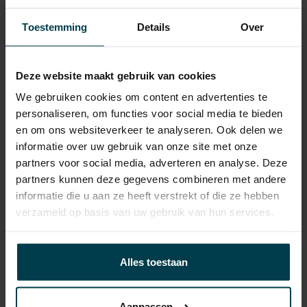
APK
tot 21-07-2029
Toestemming
Details
Over
Onderhoudsboekje
ja
aanwezig?
Bijtelling
22 %
Deze website maakt gebruik van cookies
We gebruiken cookies om content en advertenties te
Energielabel
personaliseren, om functies voor social media te bieden
Gemiddeld verbruik
5.2 L/100KM
en om ons websiteverkeer te analyseren. Ook delen we
informatie over uw gebruik van onze site met onze
Wegenbelasting min
€ 119 /kwartaal
partners voor social media, adverteren en analyse. Deze
partners kunnen deze gegevens combineren met andere
informatie die u aan ze heeft verstrekt of die ze hebben
verzameld op basis van uw gebruik van hun services.
Contact informatie
Alles toestaan
verkoop@automakelaaraanhuis.nl
Aanpassen