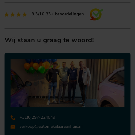
9,3/10
33+ beoordelingen
Wij staan u graag te woord!
+31 (0)297-224549
verkoop@automakelaaraanhuis.nl