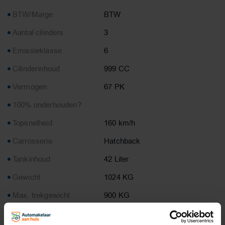
BTW/Marge
BTW
Aantal cilinders
3
Emissieklasse
6
Cilinderinhoud
999 CC
Vermogen
67 PK
100% onderhouden?
Topsnelheid
160 km/h
Carrosserie
Hatchback
Tankinhoud
42 Liter
Gewicht
1024 KG
Max. trekgewicht
900 KG
Laadvermogen
506 KG