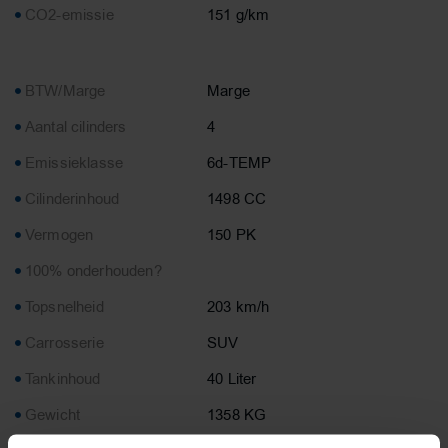
CO2-emissie
151 g/km
BTW/Marge
Marge
Aantal cilinders
4
Emissieklasse
6d-TEMP
Cilinderinhoud
1498 CC
Vermogen
150 PK
100% onderhouden?
Topsnelheid
203 km/h
Carrosserie
SUV
Tankinhoud
40 Liter
Gewicht
1358 KG