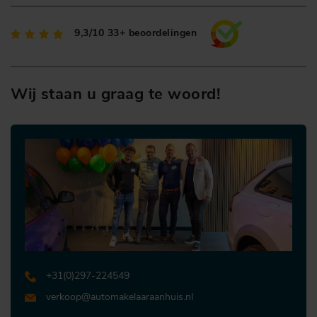
9,3/10
33+ beoordelingen
Wij staan u graag te woord!
+31 (0)297-224549
verkoop@automakelaaraanhuis.nl