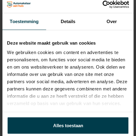
Max. trekgewicht
1500 KG
Laadvermogen
622 KG
Toestemming
Details
Over
APK
tot 01-06-2027
Onderhoudsboekje
Ja, dealeronderhouden
aanwezig?
Deze website maakt gebruik van cookies
Bijtelling
22 %
We gebruiken cookies om content en advertenties te
personaliseren, om functies voor social media te bieden
Energielabel
en om ons websiteverkeer te analyseren. Ook delen we
informatie over uw gebruik van onze site met onze
Gemiddeld verbruik
6.7 L/100KM
partners voor social media, adverteren en analyse. Deze
Wegenbelasting min
€ 226 /kwartaal
partners kunnen deze gegevens combineren met andere
informatie die u aan ze heeft verstrekt of die ze hebben
verzameld op basis van uw gebruik van hun services.
Alles toestaan
Contact informatie