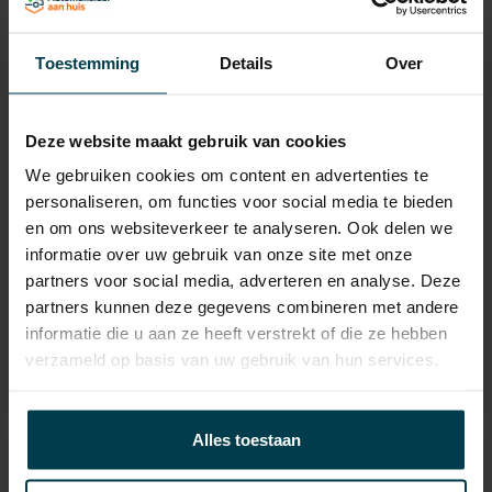
Laadvermogen
592 KG
APK
tot 20-02-2027
Toestemming
Details
Over
Onderhoudsboekje
ja
aanwezig?
Deze website maakt gebruik van cookies
Bijtelling
22 %
We gebruiken cookies om content en advertenties te
Energielabel
personaliseren, om functies voor social media te bieden
en om ons websiteverkeer te analyseren. Ook delen we
Gemiddeld verbruik
7.3 L/100KM
informatie over uw gebruik van onze site met onze
Wegenbelasting min
€ 226 /kwartaal
partners voor social media, adverteren en analyse. Deze
partners kunnen deze gegevens combineren met andere
informatie die u aan ze heeft verstrekt of die ze hebben
verzameld op basis van uw gebruik van hun services.
Alles toestaan
Contact informatie