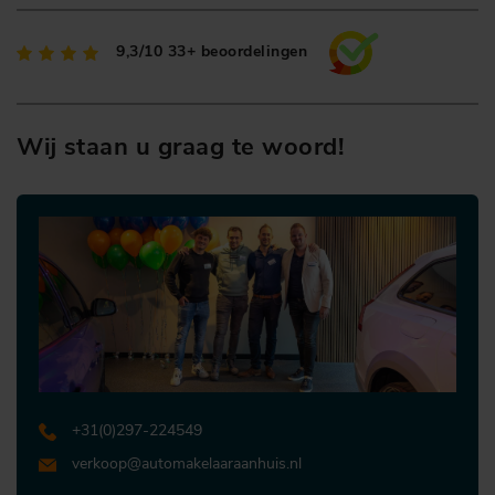
9,3/10
33+ beoordelingen
Wij staan u graag te woord!
+31 (0)297-224549
verkoop@automakelaaraanhuis.nl