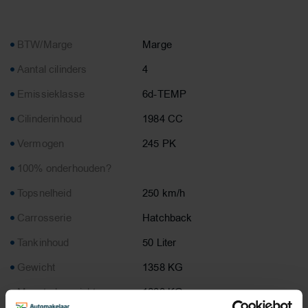
BTW/Marge
Marge
Aantal cilinders
4
Emissieklasse
6d-TEMP
Cilinderinhoud
1984 CC
Vermogen
245 PK
100% onderhouden?
Topsnelheid
250 km/h
Carrosserie
Hatchback
Tankinhoud
50 Liter
Gewicht
1358 KG
Max. trekgewicht
1600 KG