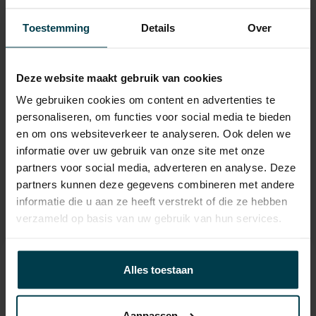
Laadvermogen
536 KG
Toestemming
Details
Over
APK
tot 01-12-2027
Onderhoudsboekje
Ja, dealeronderhouden
aanwezig?
Deze website maakt gebruik van cookies
We gebruiken cookies om content en advertenties te
Bijtelling
22 %
personaliseren, om functies voor social media te bieden
Energielabel
en om ons websiteverkeer te analyseren. Ook delen we
informatie over uw gebruik van onze site met onze
Wegenbelasting min
€ 253 /kwartaal
partners voor social media, adverteren en analyse. Deze
partners kunnen deze gegevens combineren met andere
informatie die u aan ze heeft verstrekt of die ze hebben
verzameld op basis van uw gebruik van hun services.
Contact informatie
Alles toestaan
verkoop@automakelaaraanhuis.nl
Aanpassen