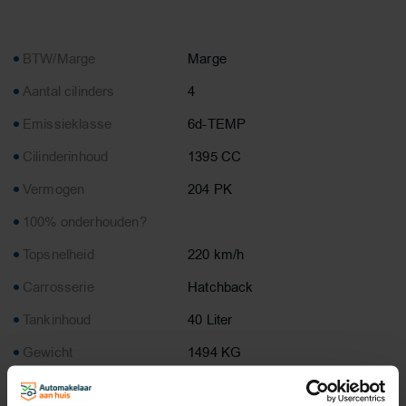
BTW/Marge
Marge
Aantal cilinders
4
Emissieklasse
6d-TEMP
Cilinderinhoud
1395 CC
Vermogen
204 PK
100% onderhouden?
Topsnelheid
220 km/h
Carrosserie
Hatchback
Tankinhoud
40 Liter
Gewicht
1494 KG
Max. trekgewicht
1500 KG