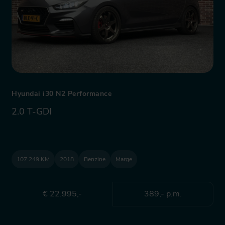
Hyundai i30 N2 Performance
2.0 T-GDI
107.249 KM
2018
Benzine
Marge
€ 22.995,-
389,- p.m.