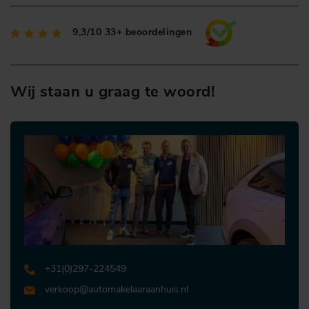
9,3/10
33+ beoordelingen
Wij staan u graag te woord!
+31 (0)297-224549
verkoop@automakelaaraanhuis.nl