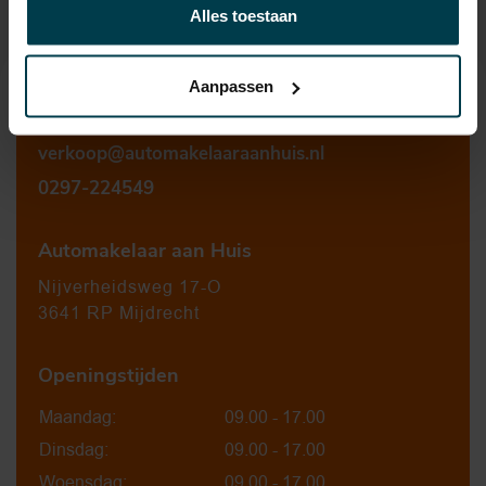
Alles toestaan
Aanpassen
Contact informatie
verkoop@automakelaaraanhuis.nl
0297-224549
Automakelaar aan Huis
Nijverheidsweg 17-O
3641 RP Mijdrecht
Openingstijden
Maandag:
09.00 - 17.00
Dinsdag:
09.00 - 17.00
Woensdag:
09.00 - 17.00