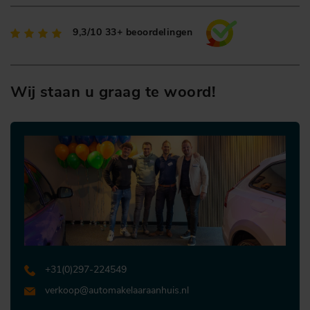
9,3/10
33+ beoordelingen
Wij staan u graag te woord!
+31 (0)297-224549
verkoop@automakelaaraanhuis.nl