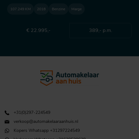
107.249 KM
2018
Benzine
Marge
€ 22.995,-
389,- p.m.
+31(0)297-224549
verkoop@automakelaaraanhuis.nl
Kopers Whatsapp +31297224549