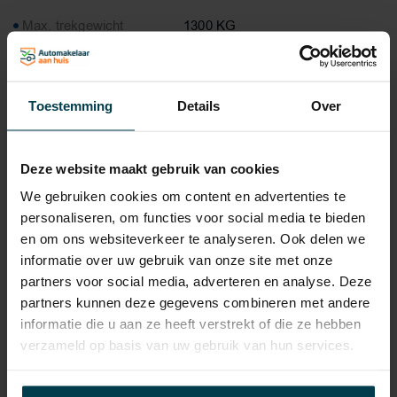
Max. trekgewicht
1300 KG
Laadvermogen
575 KG
APK
tot 05-09-2027
Toestemming
Details
Over
Onderhoudsboekje
Ja, dealeronderhouden
aanwezig?
Deze website maakt gebruik van cookies
Bijtelling
22 %
We gebruiken cookies om content en advertenties te
Energielabel
personaliseren, om functies voor social media te bieden
en om ons websiteverkeer te analyseren. Ook delen we
Gemiddeld verbruik
5 L/100KM
informatie over uw gebruik van onze site met onze
Verbruik stad
6.4 L/100KM
partners voor social media, adverteren en analyse. Deze
partners kunnen deze gegevens combineren met andere
Verbruik snelweg
4.2 L/100KM
informatie die u aan ze heeft verstrekt of die ze hebben
Wegenbelasting min
€ 199 /kwartaal
verzameld op basis van uw gebruik van hun services.