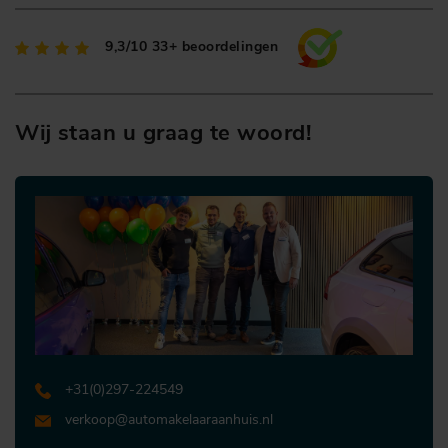
9,3/10
33+ beoordelingen
Wij staan u graag te woord!
+31 (0)297-224549
verkoop@automakelaaraanhuis.nl