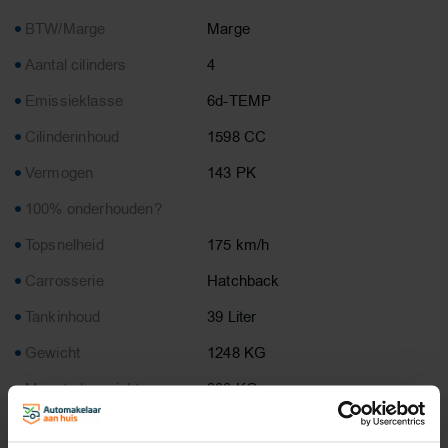
BTW/Marge
Marge
Aantal cilinders
4
Emissieklasse
6d-TEMP
Cilinderinhoud
1598 CC
Vermogen
143 PK
100% onderhouden?
Topsnelheid
175 km/h
Carrosserie
Hatchback
Tankinhoud
39 Liter
Gewicht
1248 KG
Max. trekgewicht
900 KG
Laadvermogen
522 KG