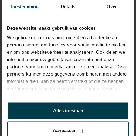
APK
tot 19-03-2028
Toestemming
Details
Over
Onderhoudsboekje
Ja, dealeronderhouden
aanwezig?
Deze website maakt gebruik van cookies
Bijtelling
22 %
We gebruiken cookies om content en advertenties te
Energielabel
personaliseren, om functies voor social media te bieden
en om ons websiteverkeer te analyseren. Ook delen we
Wegenbelasting min
€ 172 /kwartaal
informatie over uw gebruik van onze site met onze
partners voor social media, adverteren en analyse. Deze
partners kunnen deze gegevens combineren met andere
informatie die u aan ze heeft verstrekt of die ze hebben
verzameld op basis van uw gebruik van hun services.
Contact informatie
Alles toestaan
verkoop@automakelaaraanhuis.nl
0297-224549
Aanpassen