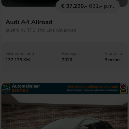
€ 37.290,-
631,- p.m.
Audi A4 Allroad
quattro 45 TFSI Pro Line Advanced
Kilometerstand
Bouwjaar
Brandstof
137.125 KM
2020
Benzine