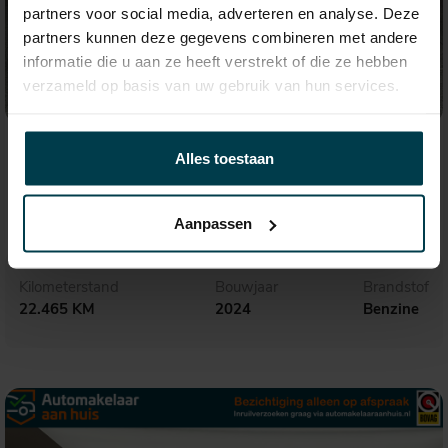
partners voor social media, adverteren en analyse. Deze
partners kunnen deze gegevens combineren met andere
informatie die u aan ze heeft verstrekt of die ze hebben
verzameld op basis van uw gebruik van hun services.
€ 39.495,-
668,- p.m.
Alles toestaan
Audi A3
Sportback 35 TFSI Advanced edition
Aanpassen
Kilometerstand
Bouwjaar
Brandstof
22.465 KM
2024
Benzine