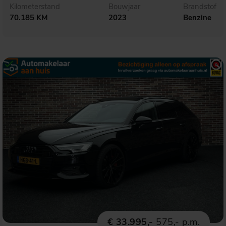
Kilometerstand
Bouwjaar
Brandstof
70.185 KM
2023
Benzine
€ 33.995,-
575,- p.m.