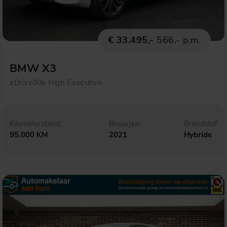
€ 33.495,-
566,- p.m.
BMW X3
xDrive30e High Executive
Kilometerstand
Bouwjaar
Brandstof
95.000 KM
2021
Hybride