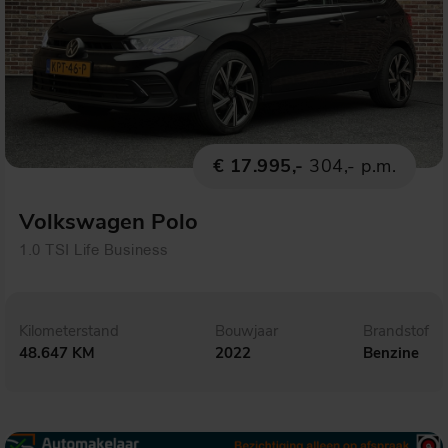
€ 17.995,-
304,- p.m.
Volkswagen Polo
1.0 TSI Life Business
Kilometerstand
Bouwjaar
Brandstof
48.647 KM
2022
Benzine