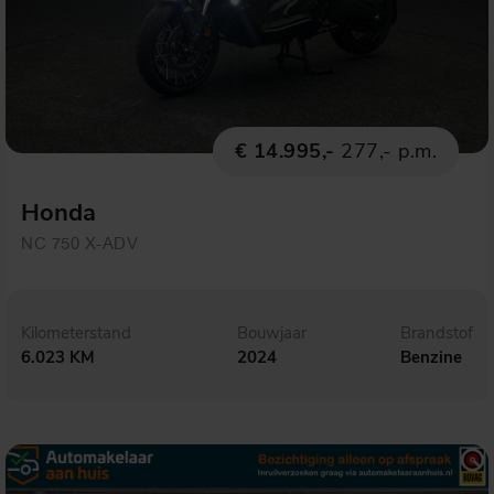
€ 14.995,-
277,- p.m.
Honda
NC 750 X-ADV
Kilometerstand
Bouwjaar
Brandstof
6.023 KM
2024
Benzine