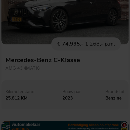
€ 74.995,-
1.268,- p.m.
Mercedes-Benz C-Klasse
AMG 43 4MATIC
Kilometerstand
Bouwjaar
Brandstof
25.812 KM
2023
Benzine