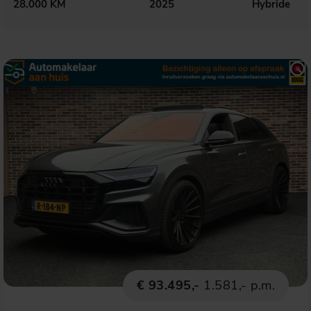
28.000 KM
2025
Hybride
€ 93.495,-
1.581,- p.m.