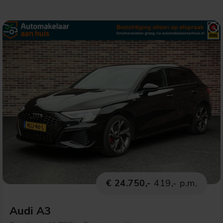
€ 24.750,-
419,- p.m.
Audi A3