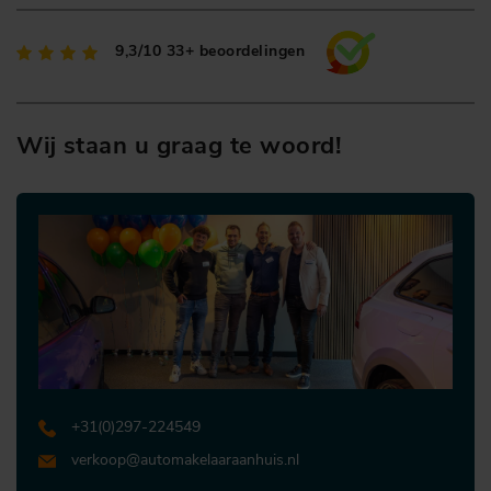
9,3/10
33+ beoordelingen
Wij staan u graag te woord!
+31 (0)297-224549
verkoop@automakelaaraanhuis.nl