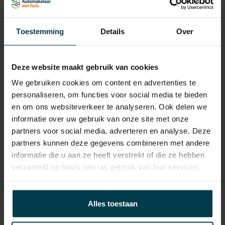
Onderhoudsboekje
Ja, dealeronderhouden
aanwezig?
Toestemming
Details
Over
Bijtelling
25 %
Energielabel
Deze website maakt gebruik van cookies
Gemiddeld verbruik
7.4 L/100KM
We gebruiken cookies om content en advertenties te
personaliseren, om functies voor social media te bieden
Verbruik stad
9.1 L/100KM
en om ons websiteverkeer te analyseren. Ook delen we
Verbruik snelweg
6.4 L/100KM
informatie over uw gebruik van onze site met onze
partners voor social media, adverteren en analyse. Deze
Wegenbelasting min
€ 253 /kwartaal
partners kunnen deze gegevens combineren met andere
informatie die u aan ze heeft verstrekt of die ze hebben
verzameld op basis van uw gebruik van hun services.
Alles toestaan
Contact informatie