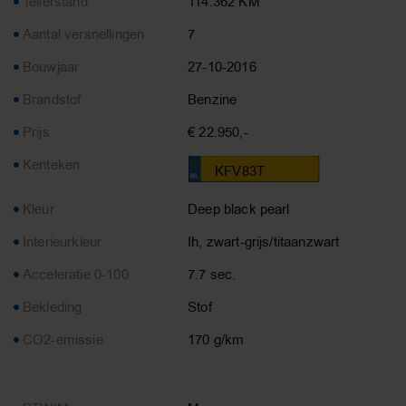
Tellerstand
114.362 KM
Aantal versnellingen
7
Bouwjaar
27-10-2016
Brandstof
Benzine
Prijs
€ 22.950,-
Kenteken
KFV83T
Kleur
Deep black pearl
Interieurkleur
Ih, zwart-grijs/titaanzwart
Acceleratie 0-100
7.7 sec.
Bekleding
Stof
CO2-emissie
170 g/km