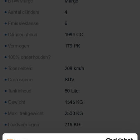
BTW/Marge
Marge
Aantal cilinders
4
Emissieklasse
6
Cilinderinhoud
1984 CC
Vermogen
179 PK
100% onderhouden?
Topsnelheid
208 km/h
Carrosserie
SUV
Tankinhoud
60 Liter
Gewicht
1545 KG
Max. trekgewicht
2500 KG
Laadvermogen
715 KG
APK
tot 22-04-2027