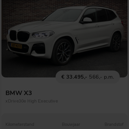
€ 33.495,-
566,- p.m.
BMW X3
xDrive30e High Executive
Kilometerstand
Bouwjaar
Brandstof