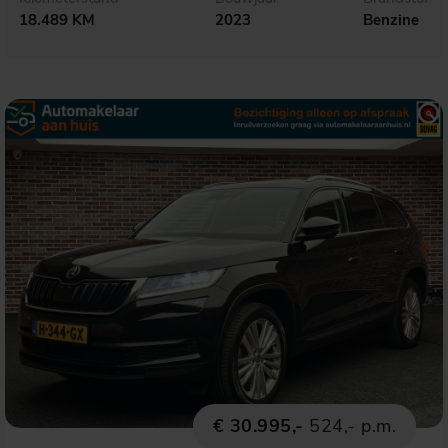
18.489 KM
2023
Benzine
€ 30.995,-
524,- p.m.