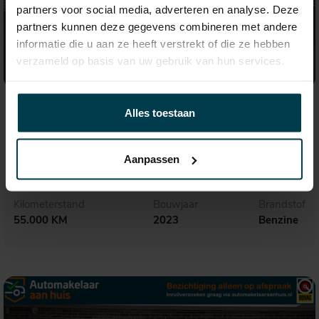
partners voor social media, adverteren en analyse. Deze
partners kunnen deze gegevens combineren met andere
informatie die u aan ze heeft verstrekt of die ze hebben
verzameld op basis van uw gebruik van hun services.
€ 39.995,-
676,- p.m.
Alles toestaan
BMW 1-serie
M135i xDrive Executive
Aanpassen
Kilometerstand
Bouwjaar
Brandstof
55.000 KM
2023
Benzine