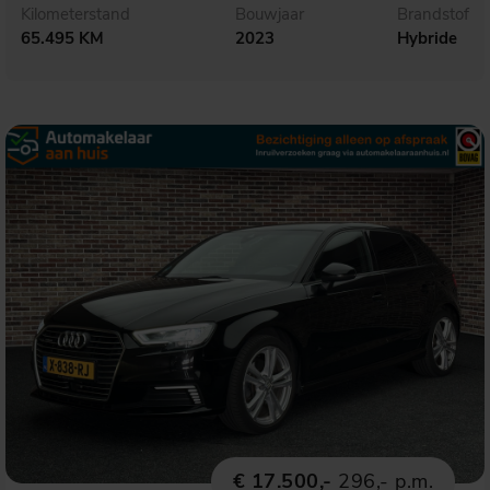
Kilometerstand
Bouwjaar
Brandstof
65.495 KM
2023
Hybride
€ 17.500,-
296,- p.m.