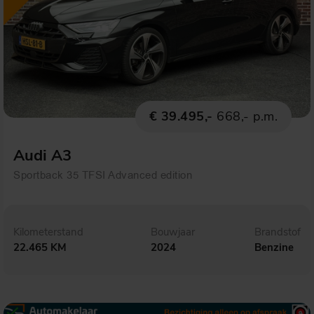
€ 39.495,-
668,- p.m.
Audi A3
Sportback 35 TFSI Advanced edition
Kilometerstand
Bouwjaar
Brandstof
22.465 KM
2024
Benzine