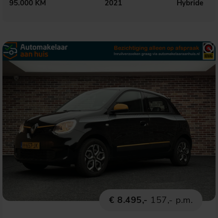
95.000 KM
2021
Hybride
€ 8.495,-
157,- p.m.