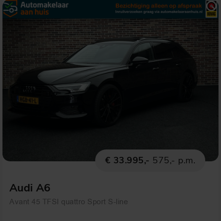
€ 33.995,-
575,- p.m.
Audi A6
Avant 45 TFSI quattro Sport S-line