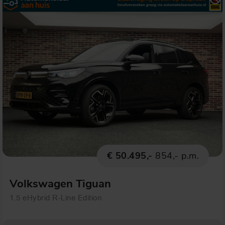
€ 50.495,-
854,- p.m.
Volkswagen Tiguan
1.5 eHybrid R-Line Edition