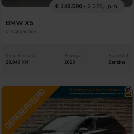
€ 149.500,-
2.528,- p.m.
BMW X5
M Competition
Kilometerstand
Bouwjaar
Brandstof
28.949 KM
2023
Benzine