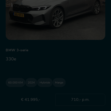
BMW 3-serie
330e
60.000 KM
2024
Hybride
Marge
€ 41.995,-
710,- p.m.