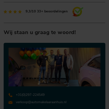
9,3/10
33+ beoordelingen
Wij staan u graag te woord!
+31 (0)297-224549
verkoop@automakelaaraanhuis.nl