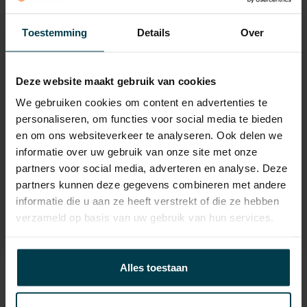
APK
tot 07-08-2028
Toestemming
Details
Over
Onderhoudsboekje
Ja, dealeronderhouden
aanwezig?
Deze website maakt gebruik van cookies
Bijtelling
22 %
We gebruiken cookies om content en advertenties te
Energielabel
personaliseren, om functies voor social media te bieden
en om ons websiteverkeer te analyseren. Ook delen we
Gemiddeld verbruik
2.1 L/100KM
informatie over uw gebruik van onze site met onze
Wegenbelasting min
€ 387 /kwartaal
partners voor social media, adverteren en analyse. Deze
partners kunnen deze gegevens combineren met andere
informatie die u aan ze heeft verstrekt of die ze hebben
verzameld op basis van uw gebruik van hun services.
Alles toestaan
Contact informatie
verkoop@automakelaaraanhuis.nl