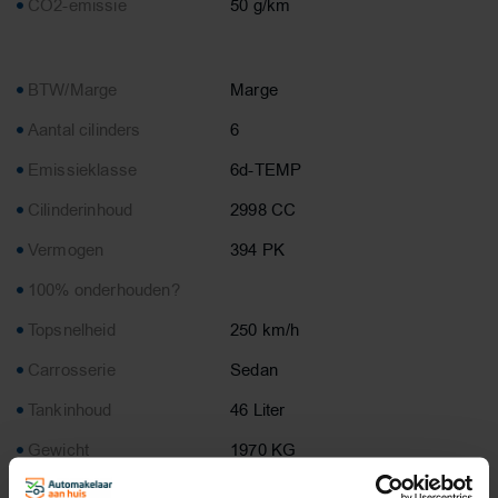
CO2-emissie
50 g/km
BTW/Marge
Marge
Aantal cilinders
6
Emissieklasse
6d-TEMP
Cilinderinhoud
2998 CC
Vermogen
394 PK
100% onderhouden?
Topsnelheid
250 km/h
Carrosserie
Sedan
Tankinhoud
46 Liter
Gewicht
1970 KG
Laadvermogen
685 KG