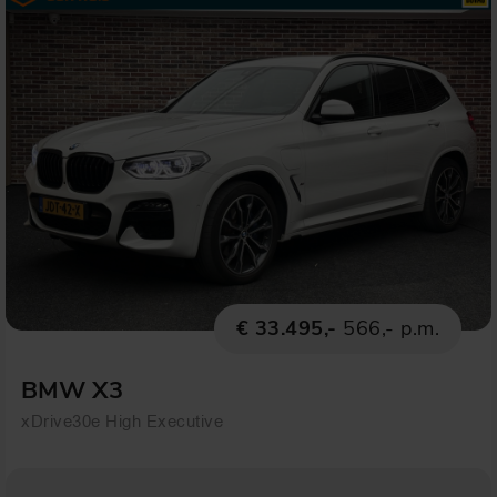
€ 33.495,-
566,- p.m.
BMW X3
xDrive30e High Executive