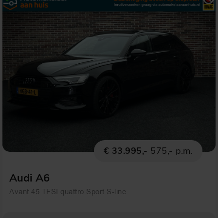
€ 33.995,-
575,- p.m.
Audi A6
Avant 45 TFSI quattro Sport S-line