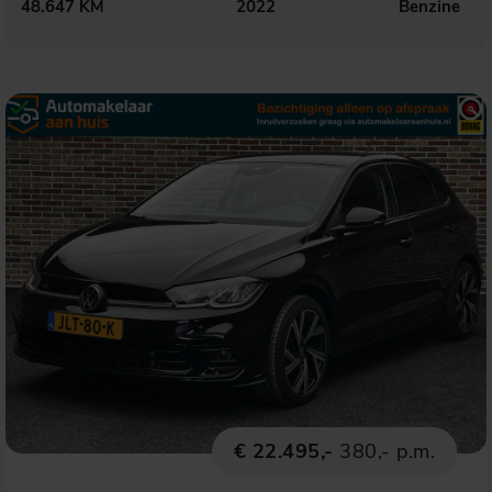
48.647 KM
2022
Benzine
€ 22.495,-
380,- p.m.