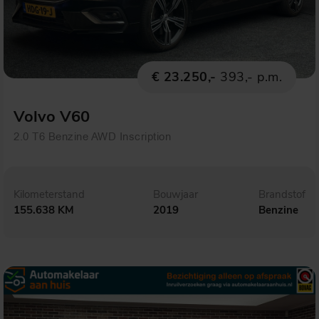
€ 23.250,-
393,- p.m.
Volvo V60
2.0 T6 Benzine AWD Inscription
Kilometerstand
Bouwjaar
Brandstof
155.638 KM
2019
Benzine