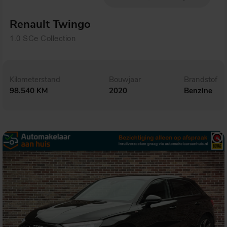
Renault Twingo
1.0 SCe Collection
Kilometerstand
Bouwjaar
Brandstof
98.540 KM
2020
Benzine