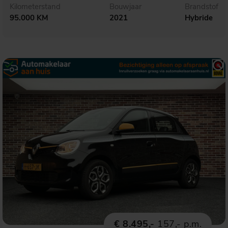
Kilometerstand
Bouwjaar
Brandstof
95.000 KM
2021
Hybride
€ 8.495,-
157,- p.m.