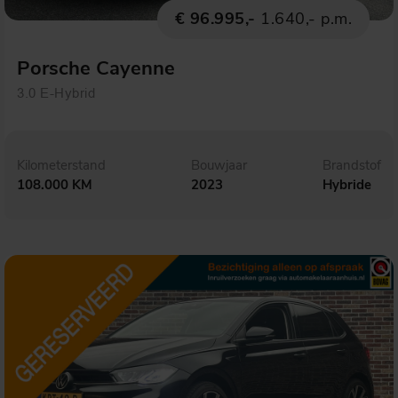
€ 96.995,-
1.640,- p.m.
Porsche Cayenne
3.0 E-Hybrid
Kilometerstand
Bouwjaar
Brandstof
108.000 KM
2023
Hybride