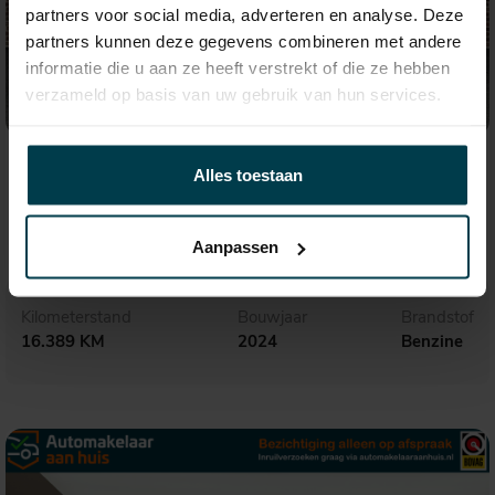
partners voor social media, adverteren en analyse. Deze
partners kunnen deze gegevens combineren met andere
informatie die u aan ze heeft verstrekt of die ze hebben
verzameld op basis van uw gebruik van hun services.
€ 21.495,-
363,- p.m.
Alles toestaan
Volkswagen Polo
1.0 TSI Life Business
Aanpassen
Kilometerstand
Bouwjaar
Brandstof
16.389 KM
2024
Benzine