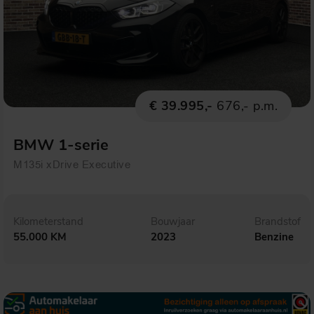
€ 39.995,-
676,- p.m.
BMW 1-serie
M135i xDrive Executive
Kilometerstand
Bouwjaar
Brandstof
55.000 KM
2023
Benzine