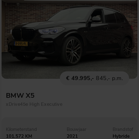
€ 49.995,-
845,- p.m.
BMW X5
xDrive45e High Executive
Kilometerstand
Bouwjaar
Brandstof
101.572 KM
2021
Hybride