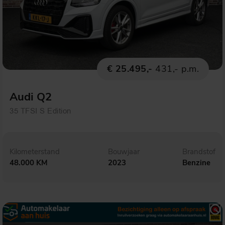
€ 25.495,-
431,- p.m.
Audi Q2
35 TFSI S Edition
Kilometerstand
Bouwjaar
Brandstof
48.000 KM
2023
Benzine