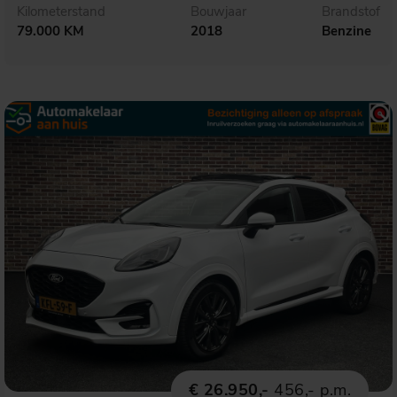
Kilometerstand
Bouwjaar
Brandstof
79.000 KM
2018
Benzine
€ 26.950,-
456,- p.m.