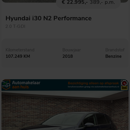
€ 22.995,-
389,- p.m.
Hyundai i30 N2 Performance
2.0 T-GDI
Kilometerstand
Bouwjaar
Brandstof
107.249 KM
2018
Benzine