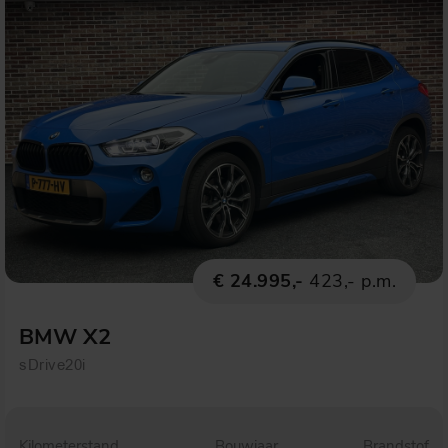
€ 24.995,-
423,- p.m.
BMW X2
sDrive20i
Kilometerstand
Bouwjaar
Brandstof