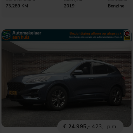
73.289 KM
2019
Benzine
€ 24.995,-
423,- p.m.