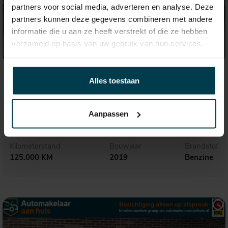
partners voor social media, adverteren en analyse. Deze
partners kunnen deze gegevens combineren met andere
informatie die u aan ze heeft verstrekt of die ze hebben
verzameld op basis van uw gebruik van hun services.
€ 31.650,-
535,- p.m.
Alles toestaan
Audi Q3
45 TFSI quattro S Line
Aanpassen
Kilometerstand
Bouwjaar
Brandstof
125.000 KM
2019
Benzine