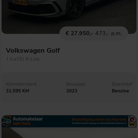
€ 27.950,-
473,- p.m.
Volkswagen Golf
1.5 eTSI R-Line
Kilometerstand
Bouwjaar
Brandstof
31.595 KM
2023
Benzine