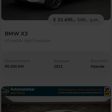
€ 33.495,-
566,- p.m.
BMW X3
xDrive30e High Executive
Kilometerstand
Bouwjaar
Brandstof
95.000 KM
2021
Hybride