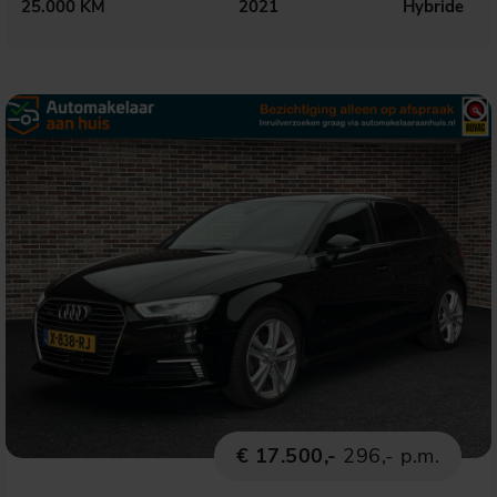
25.000 KM
2021
Hybride
€ 17.500,-
296,- p.m.